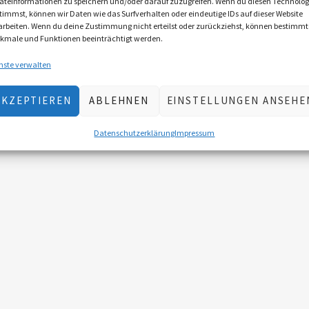
äteinformationen zu speichern und/oder darauf zuzugreifen. Wenn du diesen Technolog
timmst, können wir Daten wie das Surfverhalten oder eindeutige IDs auf dieser Website
arbeiten. Wenn du deine Zustimmung nicht erteilst oder zurückziehst, können bestimmt
kmale und Funktionen beeinträchtigt werden.
nste verwalten
AKZEPTIEREN
ABLEHNEN
EINSTELLUNGEN ANSEHE
Datenschutzerklärung
Impressum