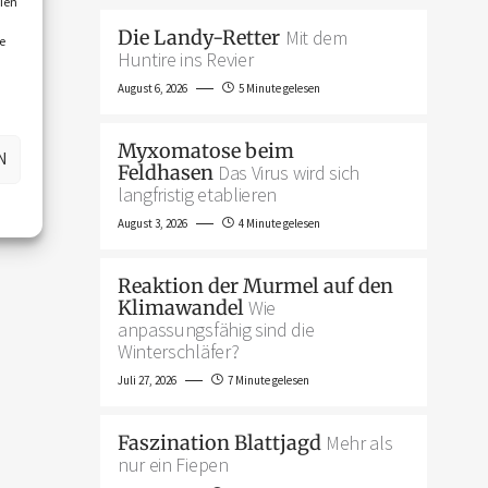
ien
Die Landy-Retter
Mit dem
e
Huntire ins Revier
August 6, 2026
5 Minute gelesen
Myxomatose beim
N
Feldhasen
Das Virus wird sich
langfristig etablieren
August 3, 2026
4 Minute gelesen
Reaktion der Murmel auf den
Klimawandel
Wie
anpassungsfähig sind die
Winterschläfer?
Juli 27, 2026
7 Minute gelesen
Faszination Blattjagd
Mehr als
nur ein Fiepen