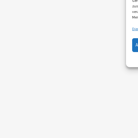
Ger
zus
ver
Mer
Die