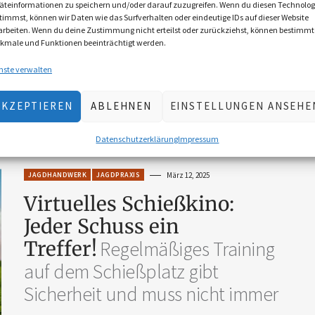
äteinformationen zu speichern und/oder darauf zuzugreifen. Wenn du diesen Technolog
Schwarzwildjagd an der
timmst, können wir Daten wie das Surfverhalten oder eindeutige IDs auf dieser Website
arbeiten. Wenn du deine Zustimmung nicht erteilst oder zurückziehst, können bestimmt
Kirrung
Entdecken Sie die
kmale und Funktionen beeinträchtigt werden.
Jagdstrategie von Fö
nste verwalten
AKZEPTIEREN
ABLEHNEN
EINSTELLUNGEN ANSEHE
von
Michaela Landbauer
Datenschutzerklärung
Impressum
JAGDHANDWERK
JAGDPRAXIS
März 12, 2025
Virtuelles Schießkino:
Jeder Schuss ein
Treffer!
Regelmäßiges Training
auf dem Schießplatz gibt
Sicherheit und muss nicht immer