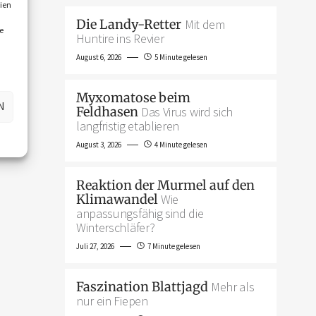
ien
Die Landy-Retter
Mit dem
e
Huntire ins Revier
August 6, 2026
5 Minute gelesen
Myxomatose beim
N
Feldhasen
Das Virus wird sich
langfristig etablieren
August 3, 2026
4 Minute gelesen
Reaktion der Murmel auf den
Klimawandel
Wie
anpassungsfähig sind die
Winterschläfer?
Juli 27, 2026
7 Minute gelesen
Faszination Blattjagd
Mehr als
nur ein Fiepen