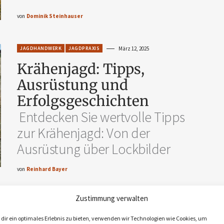
von
Dominik Steinhauser
JAGDHANDWERK
JAGDPRAXIS
März 12, 2025
Krähenjagd: Tipps,
Ausrüstung und
Erfolgsgeschichten
Entdecken Sie wertvolle Tipps
zur Krähenjagd: Von der
Ausrüstung über Lockbilder
von
Reinhard Bayer
Zustimmung verwalten
JAGDHANDWERK
JAGDPRAXIS
März 12, 2025
Erfolgreiche
dir ein optimales Erlebnis zu bieten, verwenden wir Technologien wie Cookies, um