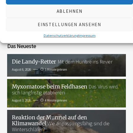
ABLEHNEN
3K
EINSTELLUNGEN ANSEHEN
Datenschutzerklärung
Impressum
Das Neueste
Die Landy-Retter
Mit dem Huntire ins Revier
August 6, 2026
5 Minute gelesen
Myxomatose beim Feldhasen
Das Virus wird
sich langfristig etablieren
August 3, 2026
4 Minute gelesen
Reaktion der Murmel auf den
Klimawandel
Wie anpassungsfähig sind die
Winterschläfer?