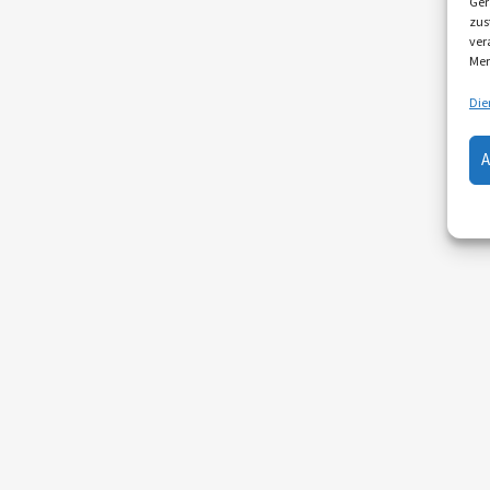
Ger
zus
ver
Mer
Die