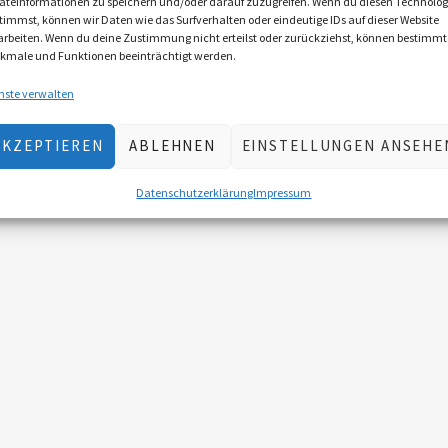
äteinformationen zu speichern und/oder darauf zuzugreifen. Wenn du diesen Technolog
timmst, können wir Daten wie das Surfverhalten oder eindeutige IDs auf dieser Website
arbeiten. Wenn du deine Zustimmung nicht erteilst oder zurückziehst, können bestimmt
kmale und Funktionen beeinträchtigt werden.
nste verwalten
AKZEPTIEREN
ABLEHNEN
EINSTELLUNGEN ANSEHE
Datenschutzerklärung
Impressum