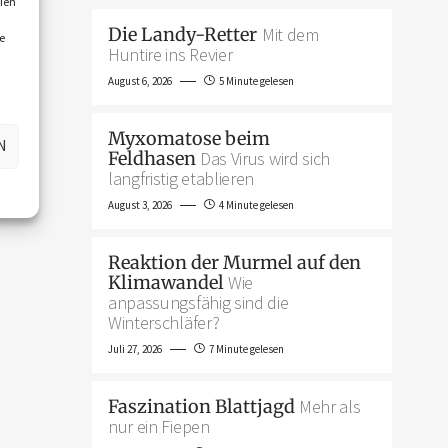
ien
Die Landy-Retter
Mit dem
e
Huntire ins Revier
August 6, 2026
5 Minute gelesen
Myxomatose beim
N
Feldhasen
Das Virus wird sich
langfristig etablieren
August 3, 2026
4 Minute gelesen
Reaktion der Murmel auf den
Klimawandel
Wie
anpassungsfähig sind die
Winterschläfer?
Juli 27, 2026
7 Minute gelesen
Faszination Blattjagd
Mehr als
nur ein Fiepen