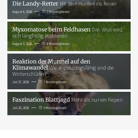
Die Landy-Retter
Mit dem Huntire ins Revier
August 6, 2026
5 Minute gelesen
Myxomatose beim Feldhasen
Das Virus wird
sich langfristig etablieren
August 3, 2026
4 Minute gelesen
Reaktion der Murmel auf den
Klimawandel
Wie anpassungsfähig sind die
Winterschläfer?
Juli 27, 2026
7 Minute gelesen
Faszination Blattjagd
Mehr als nur ein Fiepen
Juli 20, 2026
5 Minute gelesen