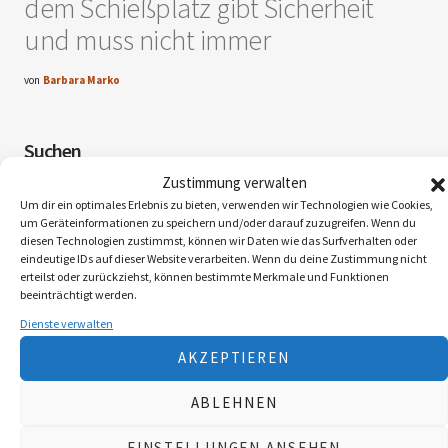
dem Schießplatz gibt Sicherheit
und muss nicht immer
von
Barbara Marko
Suchen
Zustimmung verwalten
SUCHEN
Um dir ein optimales Erlebnis zu bieten, verwenden wir Technologien wie Cookies,
um Geräteinformationen zu speichern und/oder darauf zuzugreifen. Wenn du
diesen Technologien zustimmst, können wir Daten wie das Surfverhalten oder
eindeutige IDs auf dieser Website verarbeiten. Wenn du deine Zustimmung nicht
erteilst oder zurückziehst, können bestimmte Merkmale und Funktionen
Neueste Beiträge
beeinträchtigt werden.
Dienste verwalten
Die Landy-Retter
AKZEPTIEREN
Myxomatose beim Feldhasen
ABLEHNEN
EINSTELLUNGEN ANSEHEN