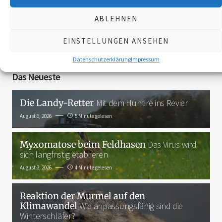
ABLEHNEN
3K
EINSTELLUNGEN ANSEHEN
Datenschutzerklärung
Impressum
Das Neueste
Die Landy-Retter
Mit dem Huntire ins Revier
August 6, 2026
5 Minute gelesen
Myxomatose beim Feldhasen
Das Virus wird
sich langfristig etablieren
August 3, 2026
4 Minute gelesen
Reaktion der Murmel auf den
Klimawandel
Wie anpassungsfähig sind die
Winterschläfer?