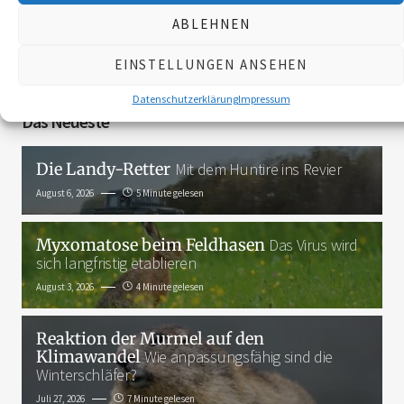
ABLEHNEN
3K
EINSTELLUNGEN ANSEHEN
Datenschutzerklärung
Impressum
Das Neueste
Die Landy-Retter
Mit dem Huntire ins Revier
August 6, 2026
5 Minute gelesen
Myxomatose beim Feldhasen
Das Virus wird
sich langfristig etablieren
August 3, 2026
4 Minute gelesen
Reaktion der Murmel auf den
Klimawandel
Wie anpassungsfähig sind die
Winterschläfer?
Juli 27, 2026
7 Minute gelesen