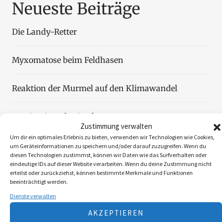
Neueste Beiträge
Die Landy-Retter
Myxomatose beim Feldhasen
Reaktion der Murmel auf den Klimawandel
Faszination Blattjagd
Zustimmung verwalten
Um dir ein optimales Erlebnis zu bieten, verwenden wir Technologien wie Cookies,
Wildzählung aus der Luft
um Geräteinformationen zu speichern und/oder darauf zuzugreifen. Wenn du
diesen Technologien zustimmst, können wir Daten wie das Surfverhalten oder
eindeutige IDs auf dieser Website verarbeiten. Wenn du deine Zustimmung nicht
erteilst oder zurückziehst, können bestimmte Merkmale und Funktionen
beeinträchtigt werden.
Dienste verwalten
Folgen Sie uns
AKZEPTIEREN