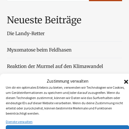
Neueste Beiträge
Die Landy-Retter
Myxomatose beim Feldhasen
Reaktion der Murmel auf den Klimawandel
Zustimmung verwalten
Faszination Blattjagd
Um dir ein optimales Erlebnis zu bieten, verwenden wir Technologien wie Cookies,
um Geräteinformationen zu speichern und/oder darauf zuzugreifen. Wenn du
diesen Technologien zustimmst, können wir Daten wie das Surfverhalten oder
Wildzählung aus der Luft
eindeutige IDs auf dieser Website verarbeiten. Wenn du deine Zustimmung nicht
erteilst oder zurückziehst, können bestimmte Merkmale und Funktionen
beeinträchtigt werden.
Dienste verwalten