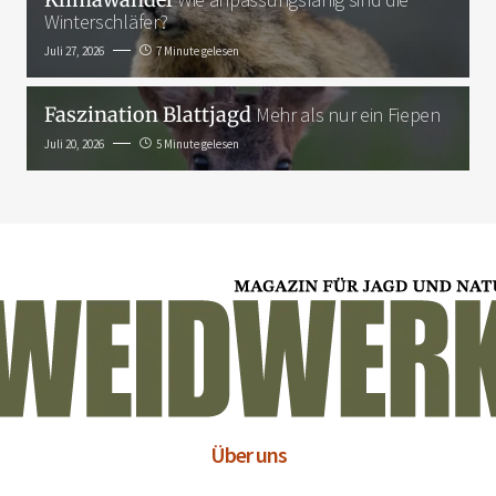
Winterschläfer?
Juli 27, 2026
7 Minute gelesen
Faszination Blattjagd
Mehr als nur ein Fiepen
Juli 20, 2026
5 Minute gelesen
Über uns