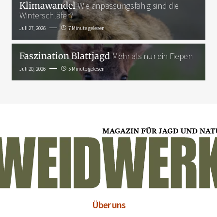
Klimawandel
Wie anpassungsfähig sind die
Winterschläfer?
Juli 27, 2026
7 Minute gelesen
Faszination Blattjagd
Mehr als nur ein Fiepen
Juli 20, 2026
5 Minute gelesen
Über uns