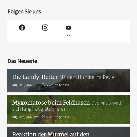
Folgen Sie uns
3K
Das Neueste
Die Landy-Retter
Mit dem Huntire ins Revier
August 6, 2026
5 Minute gelesen
Myxomatose beim Feldhasen
Das Virus wird
sich langfristig etablieren
August 3, 2026
4 Minute gelesen
Reaktion der Murmel auf den