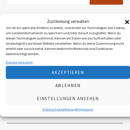
Neueste Beiträge
Zustimmung verwalten
Um dir ein optimales Erlebnis zu bieten, verwenden wir Technologien wie Cookies,
um Geräteinformationen zu speichern und/oder darauf zuzugreifen. Wenn du
Die Landy-Retter
diesen Technologien zustimmst, können wir Daten wie das Surfverhalten oder
eindeutige IDs auf dieser Website verarbeiten. Wenn du deine Zustimmung nicht
erteilst oder zurückziehst, können bestimmte Merkmale und Funktionen
Myxomatose beim Feldhasen
beeinträchtigt werden.
Dienste verwalten
Reaktion der Murmel auf den Klimawandel
AKZEPTIEREN
ABLEHNEN
Faszination Blattjagd
EINSTELLUNGEN ANSEHEN
Wildzählung aus der Luft
Datenschutzerklärung
Impressum