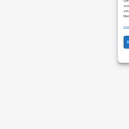
Ger
zus
ver
Mer
Die