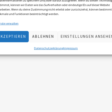
äteinformationen zu speichern und/oder darauf zuzugreifen. Wenn du diesen Technolog
timmst, können wir Daten wie das Surfverhalten oder eindeutige IDs auf dieser Website
arbeiten. Wenn du deine Zustimmung nicht erteilst oder zurückziehst, können bestimmt
kmale und Funktionen beeinträchtigt werden.
nste verwalten
AKZEPTIEREN
ABLEHNEN
EINSTELLUNGEN ANSEHE
Datenschutzerklärung
Impressum