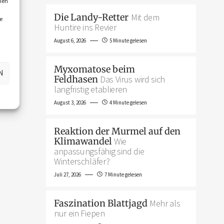
ien
Die Landy-Retter
Mit dem
e
Huntire ins Revier
August 6, 2026
5 Minute gelesen
Myxomatose beim
N
Feldhasen
Das Virus wird sich
langfristig etablieren
August 3, 2026
4 Minute gelesen
Reaktion der Murmel auf den
Klimawandel
Wie
anpassungsfähig sind die
Winterschläfer?
Juli 27, 2026
7 Minute gelesen
Faszination Blattjagd
Mehr als
nur ein Fiepen