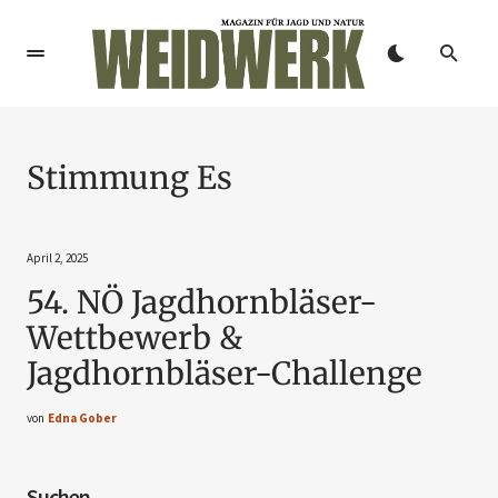
Stimmung Es
April 2, 2025
54. NÖ Jagdhornbläser-
Wettbewerb &
Jagdhornbläser-Challenge
von
Edna Gober
Suchen