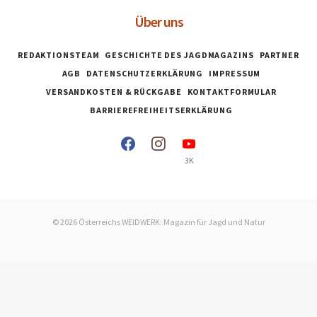
Über uns
REDAKTIONSTEAM
GESCHICHTE DES JAGDMAGAZINS
PARTNER
AGB
DATENSCHUTZERKLÄRUNG
IMPRESSUM
VERSANDKOSTEN & RÜCKGABE
KONTAKTFORMULAR
BARRIEREFREIHEITSERKLÄRUNG
3K
© 2026 Österreichs WEIDWERK: Magazin für Jagd und Natur