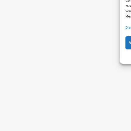
Ger
zus
ver
Mer
Die