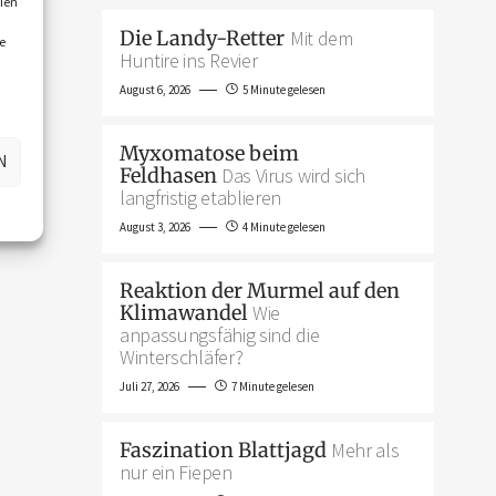
ien
Die Landy-Retter
Mit dem
e
Huntire ins Revier
August 6, 2026
5 Minute gelesen
Myxomatose beim
N
Feldhasen
Das Virus wird sich
langfristig etablieren
August 3, 2026
4 Minute gelesen
Reaktion der Murmel auf den
Klimawandel
Wie
anpassungsfähig sind die
Winterschläfer?
Juli 27, 2026
7 Minute gelesen
Faszination Blattjagd
Mehr als
nur ein Fiepen