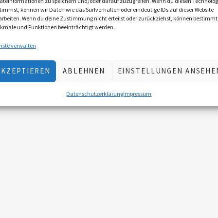
äteinformationen zu speichern und/oder darauf zuzugreifen. Wenn du diesen Technolog
timmst, können wir Daten wie das Surfverhalten oder eindeutige IDs auf dieser Website
arbeiten. Wenn du deine Zustimmung nicht erteilst oder zurückziehst, können bestimmt
kmale und Funktionen beeinträchtigt werden.
nste verwalten
AKZEPTIEREN
ABLEHNEN
EINSTELLUNGEN ANSEHE
Datenschutzerklärung
Impressum