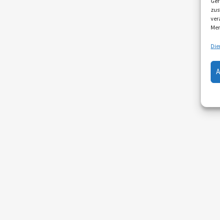
Ger
zus
ver
Mer
Die