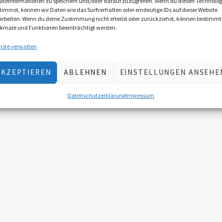
äteinformationen zu speichern und/oder darauf zuzugreifen. Wenn du diesen Technolog
timmst, können wir Daten wie das Surfverhalten oder eindeutige IDs auf dieser Website
arbeiten. Wenn du deine Zustimmung nicht erteilst oder zurückziehst, können bestimmt
kmale und Funktionen beeinträchtigt werden.
nste verwalten
AKZEPTIEREN
ABLEHNEN
EINSTELLUNGEN ANSEHE
Datenschutzerklärung
Impressum