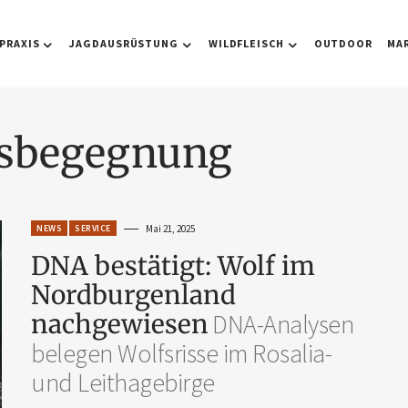
PRAXIS
JAGDAUSRÜSTUNG
WILDFLEISCH
OUTDOOR
MA
lfsbegegnung
NEWS
SERVICE
Mai 21, 2025
DNA bestätigt: Wolf im
Nordburgenland
nachgewiesen
DNA-Analysen
belegen Wolfsrisse im Rosalia-
und Leithagebirge