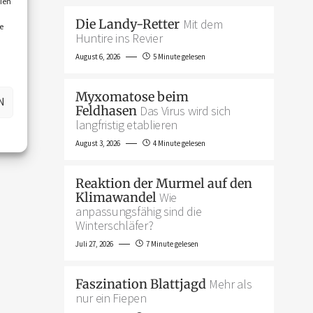
ien
Die Landy-Retter
Mit dem
e
Huntire ins Revier
August 6, 2026
5 Minute gelesen
Myxomatose beim
N
Feldhasen
Das Virus wird sich
langfristig etablieren
August 3, 2026
4 Minute gelesen
Reaktion der Murmel auf den
Klimawandel
Wie
anpassungsfähig sind die
Winterschläfer?
Juli 27, 2026
7 Minute gelesen
Faszination Blattjagd
Mehr als
nur ein Fiepen