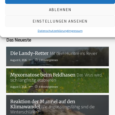
ABLEHNEN
3K
EINSTELLUNGEN ANSEHEN
Datenschutzerklärung
Impressum
Das Neueste
Die Landy-Retter
Mit dem Huntire ins Revier
August 6, 2026
5 Minute gelesen
Myxomatose beim Feldhasen
Das Virus wird
sich langfristig etablieren
August 3, 2026
4 Minute gelesen
Reaktion der Murmel auf den
Klimawandel
Wie anpassungsfähig sind die
Winterschläfer?