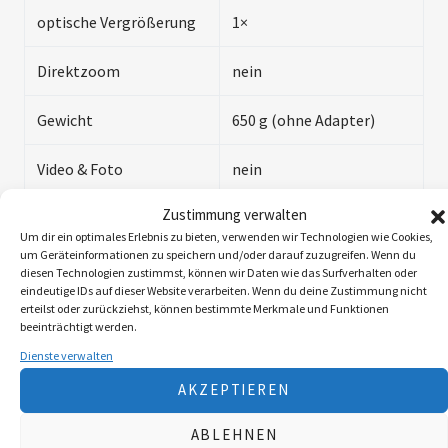
optische Vergrößerung
1×
Direktzoom
nein
Gewicht
650 g (ohne Adapter)
Video & Foto
nein
Zustimmung verwalten
Stromversorgung
Akku, Laufzeit 10 h
Um dir ein optimales Erlebnis zu bieten, verwenden wir Technologien wie Cookies,
um Geräteinformationen zu speichern und/oder darauf zuzugreifen. Wenn du
interner Speicher
nein
diesen Technologien zustimmst, können wir Daten wie das Surfverhalten oder
eindeutige IDs auf dieser Website verarbeiten. Wenn du deine Zustimmung nicht
erteilst oder zurückziehst, können bestimmte Merkmale und Funktionen
164×60×65 mm (ohne
Abmessungen (L×B×H)
beeinträchtigt werden.
Adapter)
Dienste verwalten
Preis (Aktion bis
AKZEPTIEREN
€ 2.900,–
Jahresende)
ABLEHNEN