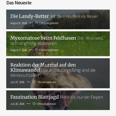
Das Neueste
Die Landy-Retter
Mit dem Huntire ins Revier
August 6, 2026
5 Minute gelesen
Myxomatose beim Feldhasen
Das Virus wird
sich langfristig etablieren
August 3, 2026
4 Minute gelesen
Reaktion der Murmel auf den
Klimawandel
Wie anpassungsfähig sind die
Winterschläfer?
Juli 27, 2026
7 Minute gelesen
Faszination Blattjagd
Mehr als nur ein Fiepen
Juli 20, 2026
5 Minute gelesen