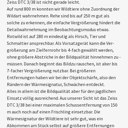
Zeiss DTC 3/38 ist nicht ­gerade leicht.
Auf rund 800 m konnten wir Wildtiere ohne Zuordnung der
Wildart wahrnehmen. Rehe sind bis auf 250 m gut als
solche zu erkennen, die einfache Vergrößerung hindert die
Detail­wahrnehmung im Beobachtungsmodus etwas.
Rotwild ist auf 280 m eindeutig als Hirsch, Tier und
Schmaltier ansprechbar. Als Vorsatzgerät kann die Ver­
größerung am Zielfernrohr bis 4-fach gewählt werden,
ohne größere Abstriche in der Bildqualität hinnehmen zu ­
müssen. Danach beginnt das Bildzu rauschen, ist aber bis
7-facher ­Ver­größerung nutzbar. Bei größeren
Entfernungen haben wir bei der Objektschärfe, also den
Rändern der Wärmesignatur, Schwächen entdeckt.
Alles in allem ist die Bildqualität aber für den jagdlichen
Einsatz völlig ausreichend. Aus unserer Sicht ist das Zeiss
DTC 3/38 bei einer maximalen Schussentfernung von 150
m auch noch auf einen Frischling einsetzbar. Die
Wärmesignatur der Wildtiere ist sehr gut, was ein
Abkommen am Stück selbst auf größere Entfernungen