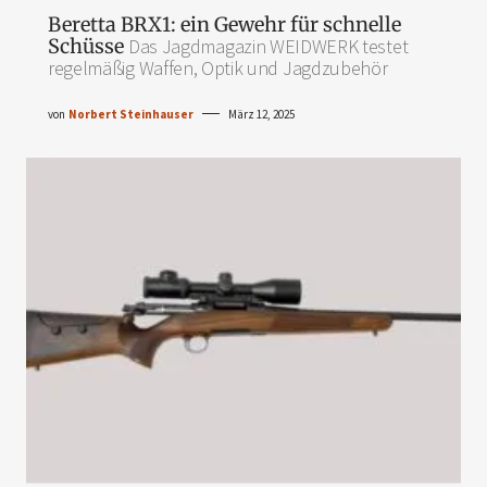
Beretta BRX1: ein Gewehr für schnelle
Schüsse
Das Jagdmagazin WEIDWERK testet
regelmäßig Waffen, Optik und Jagdzubehör
von
Norbert Steinhauser
März 12, 2025