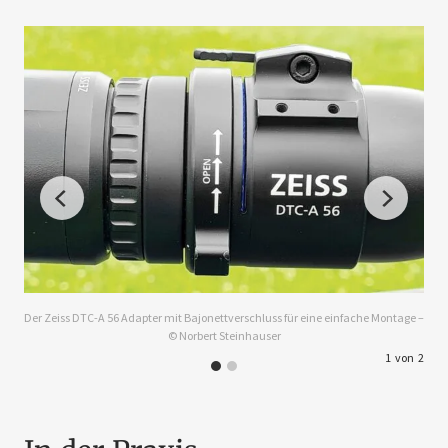
 ©
Der Zeiss DTC-A 56 Adapter mit Bajonettverschluss für eine einfache Montage –
© Norbert Steinhauser
1
von
2