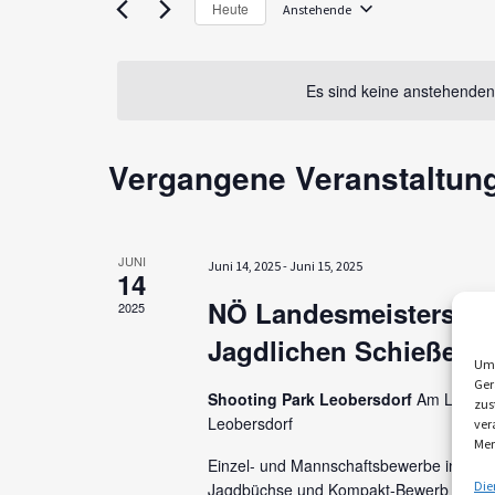
Heute
Veranstaltungen
Anstehende
a
Datum
Schlüsselwort.
wählen.
n
Es sind keine anstehenden
s
t
Vergangene Veranstaltun
a
l
t
JUNI
Juni 14, 2025
-
Juni 15, 2025
14
u
NÖ Landesmeisterscha
2025
n
Jagdlichen Schießen
Um 
g
Ger
Shooting Park Leobersdorf
Am Lindenb
zus
e
Leobersdorf
ver
Mer
n
Einzel- und Mannschaftsbewerbe in der 
Die
Jagdbüchse und Kompakt-Bewerb WO: S