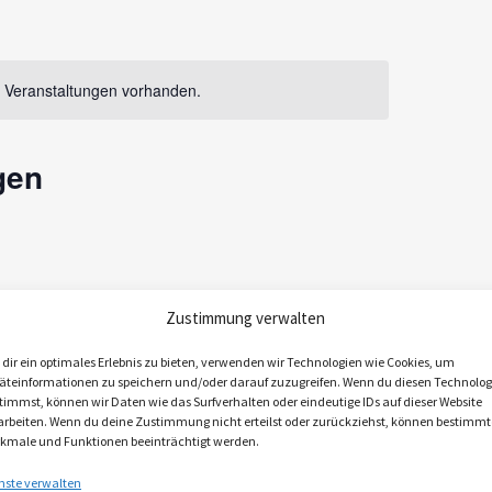
a
n
s
 Veranstaltungen vorhanden.
t
a
gen
l
t
u
n
ften im
g
Zustimmung verwalten
A
dir ein optimales Erlebnis zu bieten, verwenden wir Technologien wie Cookies, um
äteinformationen zu speichern und/oder darauf zuzugreifen. Wenn du diesen Technolog
n
erg 1,
timmst, können wir Daten wie das Surfverhalten oder eindeutige IDs auf dieser Website
s
arbeiten. Wenn du deine Zustimmung nicht erteilst oder zurückziehst, können bestimmt
kmale und Funktionen beeinträchtigt werden.
i
Kombination
nste verwalten
chießplatz