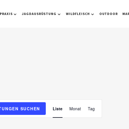
PRAXIS
JAGDAUSRÜSTUNG
WILDFLEISCH
OUTDOOR
MA
V
TUNGEN SUCHEN
Liste
Monat
Tag
e
r