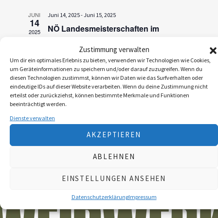
r
a
JUNI
Juni 14, 2025
-
Juni 15, 2025
a
14
n
NÖ Landesmeisterschaften im
2025
n
Jagdlichen Schießen
s
Zustimmung verwalten
s
Shooting Park Leobersdorf
Am Lindenberg 1,
t
Um dir ein optimales Erlebnis zu bieten, verwenden wir Technologien wie Cookies,
Leobersdorf
t
um Geräteinformationen zu speichern und/oder darauf zuzugreifen. Wenn du
a
diesen Technologien zustimmst, können wir Daten wie das Surfverhalten oder
a
eindeutige IDs auf dieser Website verarbeiten. Wenn du deine Zustimmung nicht
l
erteilst oder zurückziehst, können bestimmte Merkmale und Funktionen
l
t
beeinträchtigt werden.
Dienste verwalten
u
t
AKZEPTIEREN
n
u
g
n
ABLEHNEN
A
g
EINSTELLUNGEN ANSEHEN
n
e
s
Datenschutzerklärung
Impressum
n
i