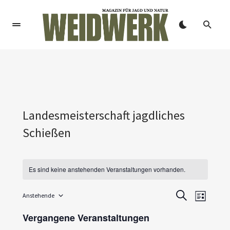
Landesmeisterschaft jagdliches
Schießen
Es sind keine anstehenden Veranstaltungen vorhanden.
V
V
Anstehende
SUCHE
LISTE
Datum
e
e
wählen.
Vergangene Veranstaltungen
r