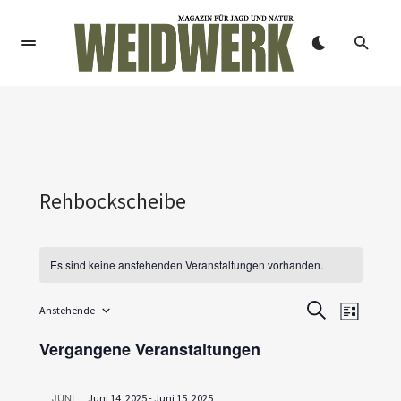
Rehbockscheibe
Es sind keine anstehenden Veranstaltungen vorhanden.
V
V
Anstehende
SUCHE
LISTE
Datum
e
e
wählen.
Vergangene Veranstaltungen
r
r
a
JUNI
Juni 14, 2025
-
Juni 15, 2025