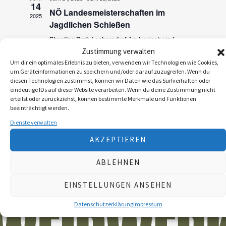
a
14
n
NÖ Landesmeisterschaften im
2025
n
Jagdlichen Schießen
s
s
Shooting Park Leobersdorf
Am Lindenberg 1,
t
Leobersdorf
Zustimmung verwalten
t
a
Um dir ein optimales Erlebnis zu bieten, verwenden wir Technologien wie Cookies,
a
um Geräteinformationen zu speichern und/oder darauf zuzugreifen. Wenn du
l
diesen Technologien zustimmst, können wir Daten wie das Surfverhalten oder
l
t
eindeutige IDs auf dieser Website verarbeiten. Wenn du deine Zustimmung nicht
erteilst oder zurückziehst, können bestimmte Merkmale und Funktionen
u
t
beeinträchtigt werden.
n
Dienste verwalten
u
g
AKZEPTIEREN
n
A
ABLEHNEN
g
n
e
EINSTELLUNGEN ANSEHEN
s
n
i
Datenschutzerklärung
Impressum
S
c