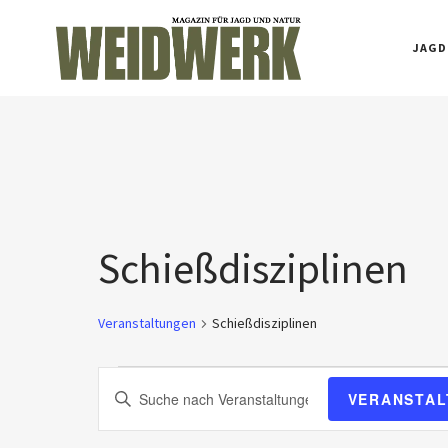
JAGD
Schießdisziplinen
Veranstaltungen
Schießdisziplinen
V
Bitte
VERANSTAL
Schlüsselwort
e
eingeben.
Suche