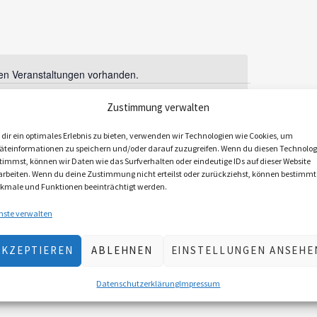
a
n
s
en Veranstaltungen vorhanden.
Hinweis
t
a
Zustimmung verwalten
NÄCHSTER TAG
l
dir ein optimales Erlebnis zu bieten, verwenden wir Technologien wie Cookies, um
äteinformationen zu speichern und/oder darauf zuzugreifen. Wenn du diesen Technolog
t
timmst, können wir Daten wie das Surfverhalten oder eindeutige IDs auf dieser Website
KALENDER ABONNIEREN
u
arbeiten. Wenn du deine Zustimmung nicht erteilst oder zurückziehst, können bestimmt
kmale und Funktionen beeinträchtigt werden.
n
nste verwalten
g
A
AKZEPTIEREN
ABLEHNEN
EINSTELLUNGEN ANSEHE
n
Datenschutzerklärung
Impressum
s
i