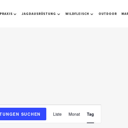
PRAXIS
JAGDAUSRÜSTUNG
WILDFLEISCH
OUTDOOR
MA
V
TUNGEN SUCHEN
Liste
Monat
Tag
e
r