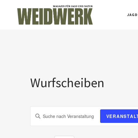
JAGD
Wurfscheiben
V
Bitte
VERANSTAL
Schlüsselwort
e
eingeben.
Suche
r
nach