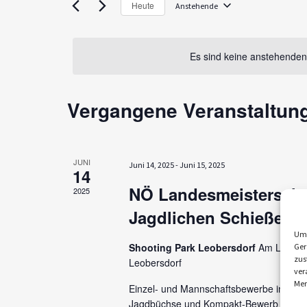
Heute
Veranstaltungen
Anstehende
a
Datum
Schlüsselwort.
wählen.
n
Es sind keine anstehenden
s
t
Vergangene Veranstaltun
a
l
t
JUNI
Juni 14, 2025
-
Juni 15, 2025
14
u
NÖ Landesmeisterscha
2025
n
Jagdlichen Schießen
g
Um 
Shooting Park Leobersdorf
Am Lindenb
Ger
e
zus
Leobersdorf
ver
n
Mer
Einzel- und Mannschaftsbewerbe in der 
Jagdbüchse und Kompakt-Bewerb WO: S