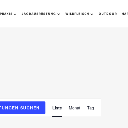
PRAXIS
JAGDAUSRÜSTUNG
WILDFLEISCH
OUTDOOR
MA
V
TUNGEN SUCHEN
Liste
Monat
Tag
e
r