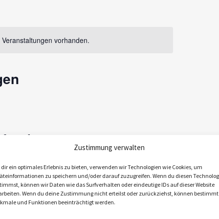
a
n
s
 Veranstaltungen vorhanden.
t
a
gen
l
t
u
n
ften im
g
Zustimmung verwalten
A
dir ein optimales Erlebnis zu bieten, verwenden wir Technologien wie Cookies, um
n
erg 1,
äteinformationen zu speichern und/oder darauf zuzugreifen. Wenn du diesen Technolog
timmst, können wir Daten wie das Surfverhalten oder eindeutige IDs auf dieser Website
s
arbeiten. Wenn du deine Zustimmung nicht erteilst oder zurückziehst, können bestimmt
kmale und Funktionen beeinträchtigt werden.
i
Kombination
chießplatz