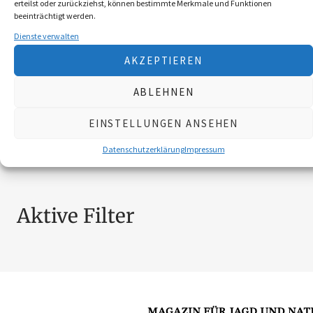
erteilst oder zurückziehst, können bestimmte Merkmale und Funktionen
BROSCHÜREN
18
beeinträchtigt werden.
MESSER
4
Dienste verwalten
SCHILDER NÖ-JAGDVERBAND
6
AKZEPTIEREN
SCHMUCK
4
ZUBEHÖR
20
ABLEHNEN
EINSTELLUNGEN ANSEHEN
Nach Preis filtern
Datenschutzerklärung
Impressum
Aktive Filter