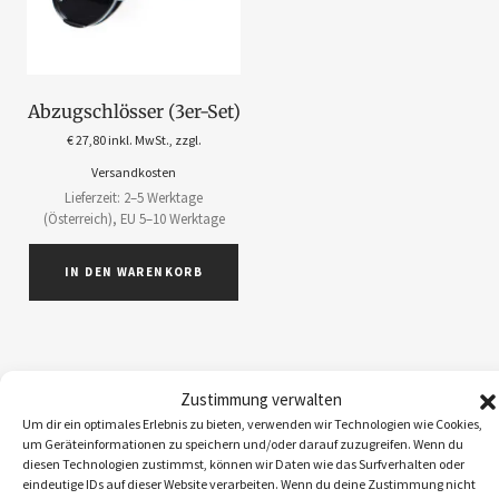
Abzugschlösser (3er-Set)
€
27,80
inkl. MwSt., zzgl.
Versandkosten
Lieferzeit: 2–5 Werktage
(Österreich), EU 5–10 Werktage
IN DEN WARENKORB
Zustimmung verwalten
ABOS
1
Um dir ein optimales Erlebnis zu bieten, verwenden wir Technologien wie Cookies,
um Geräteinformationen zu speichern und/oder darauf zuzugreifen. Wenn du
ACCESSOIRES
5
diesen Technologien zustimmst, können wir Daten wie das Surfverhalten oder
BEKLEIDUNG
10
eindeutige IDs auf dieser Website verarbeiten. Wenn du deine Zustimmung nicht