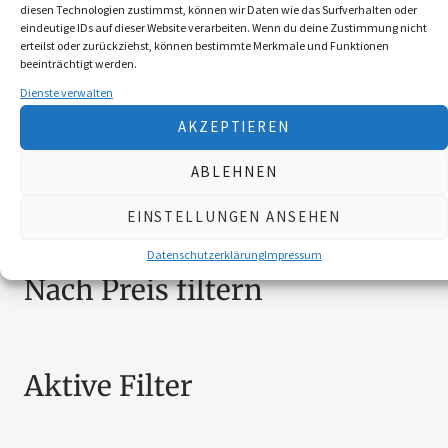
ABOS
1
diesen Technologien zustimmst, können wir Daten wie das Surfverhalten oder
eindeutige IDs auf dieser Website verarbeiten. Wenn du deine Zustimmung nicht
ACCESSOIRES
5
erteilst oder zurückziehst, können bestimmte Merkmale und Funktionen
BEKLEIDUNG
10
beeinträchtigt werden.
BROSCHÜREN
18
Dienste verwalten
MESSER
4
AKZEPTIEREN
SCHILDER NÖ-JAGDVERBAND
6
SCHMUCK
4
ABLEHNEN
ZUBEHÖR
20
EINSTELLUNGEN ANSEHEN
Datenschutzerklärung
Impressum
Nach Preis filtern
Aktive Filter