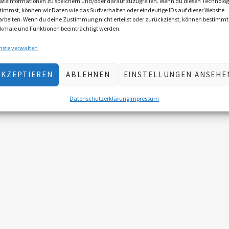
äteinformationen zu speichern und/oder darauf zuzugreifen. Wenn du diesen Technolog
timmst, können wir Daten wie das Surfverhalten oder eindeutige IDs auf dieser Website
arbeiten. Wenn du deine Zustimmung nicht erteilst oder zurückziehst, können bestimmt
kmale und Funktionen beeinträchtigt werden.
nste verwalten
AKZEPTIEREN
ABLEHNEN
EINSTELLUNGEN ANSEHE
Datenschutzerklärung
Impressum