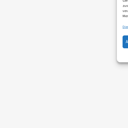
Ger
zus
ver
Mer
Die