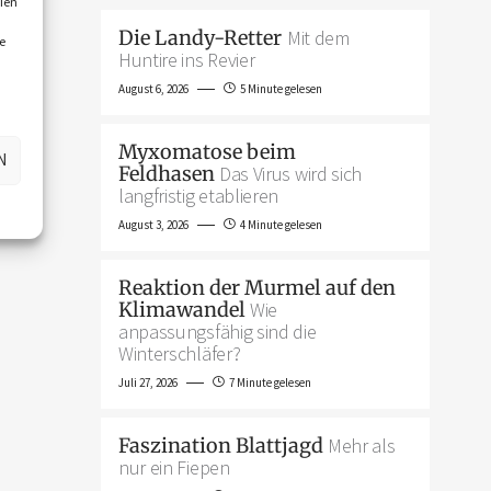
ien
Die Landy-Retter
Mit dem
e
Huntire ins Revier
August 6, 2026
5 Minute gelesen
Myxomatose beim
N
Feldhasen
Das Virus wird sich
langfristig etablieren
August 3, 2026
4 Minute gelesen
Reaktion der Murmel auf den
Klimawandel
Wie
anpassungsfähig sind die
Winterschläfer?
Juli 27, 2026
7 Minute gelesen
Faszination Blattjagd
Mehr als
nur ein Fiepen