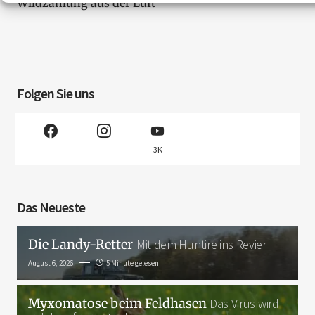
Wildzählung aus der Luft
Folgen Sie uns
3K
Das Neueste
Die Landy-Retter
Mit dem Huntire ins Revier
August 6, 2026
5 Minute gelesen
Myxomatose beim Feldhasen
Das Virus wird