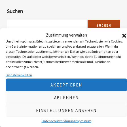
Suchen
SUCHEN
Zustimmung verwalten
Um dir ein optimales Erlebnis zu bieten, verwenden wir Technologien wie Cookies,
um Geräteinformationen zu speichern und/oder darauf zuzugreifen. Wenn du
Neueste Beiträge
diesen Technologien zustimmst, können wir Daten wie das Surfverhalten oder
eindeutige IDs auf dieser Website verarbeiten. Wenn du deine Zustimmung nicht
erteilst oder zurückziehst, können bestimmte Merkmale und Funktionen
Die Landy-Retter
beeinträchtigt werden.
Dienste verwalten
Myxomatose beim Feldhasen
AKZEPTIEREN
Reaktion der Murmel auf den Klimawandel
ABLEHNEN
EINSTELLUNGEN ANSEHEN
Faszination Blattjagd
Datenschutzerklärung
Impressum