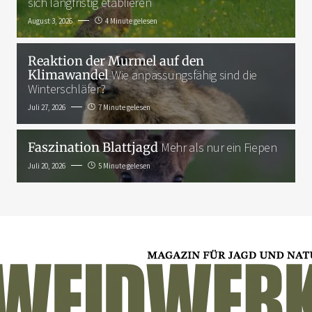
sich langfristig etablieren
August 3, 2026
4 Minute gelesen
Reaktion der Murmel auf den
Klimawandel
Wie anpassungsfähig sind die
Winterschläfer?
Juli 27, 2026
7 Minute gelesen
Faszination Blattjagd
Mehr als nur ein Fiepen
Juli 20, 2026
5 Minute gelesen