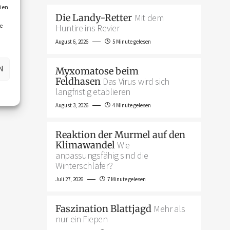
ien
Die Landy-Retter
Mit dem
e
Huntire ins Revier
August 6, 2026
5 Minute gelesen
N
Myxomatose beim
Feldhasen
Das Virus wird sich
langfristig etablieren
August 3, 2026
4 Minute gelesen
Reaktion der Murmel auf den
Klimawandel
Wie
anpassungsfähig sind die
Winterschläfer?
Juli 27, 2026
7 Minute gelesen
Faszination Blattjagd
Mehr als
nur ein Fiepen