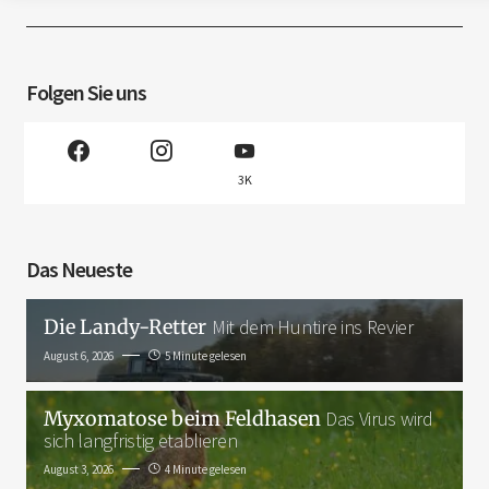
Folgen Sie uns
3K
Das Neueste
Die Landy-Retter
Mit dem Huntire ins Revier
August 6, 2026
5 Minute gelesen
Myxomatose beim Feldhasen
Das Virus wird
sich langfristig etablieren
August 3, 2026
4 Minute gelesen