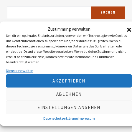
SUCHEN
Zustimmung verwalten
Neueste Beiträge
Um dir ein optimales Erlebnis zu bieten, verwenden wir Technologien wie Cookies,
um Geräteinformationen zu speichern und/oder darauf zuzugreifen. Wenn du
diesen Technologien zustimmst, können wir Daten wie das Surfverhalten oder
Die Landy-Retter
eindeutige IDs auf dieser Website verarbeiten. Wenn du deine Zustimmung nicht
erteilst oder zurückziehst, können bestimmte Merkmale und Funktionen
beeinträchtigt werden.
Myxomatose beim Feldhasen
Dienste verwalten
AKZEPTIEREN
Reaktion der Murmel auf den Klimawandel
ABLEHNEN
Faszination Blattjagd
EINSTELLUNGEN ANSEHEN
Wildzählung aus der Luft
Datenschutzerklärung
Impressum