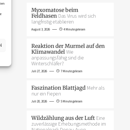
ien
Myxomatose beim
e
Feldhasen
Das Virus wird sich
langfristig etablieren
August 3, 2026
4 Minute gelesen
N
Reaktion der Murmel auf den
Klimawandel
Wie
anpassungsfähig sind die
Winterschläfer?
Juli 27, 2026
7 Minute gelesen
Faszination Blattjagd
Mehr als
nur ein Fiepen
Juli 20, 2026
5 Minute gelesen
Wildzählung aus der Luft
Eine
zuverlässige Erhebungsmethode im
Nationalpark Donau-Auen