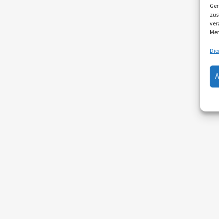
Ger
zus
ver
Mer
Die