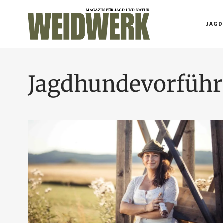
JAGD
Jagdhundevorfüh