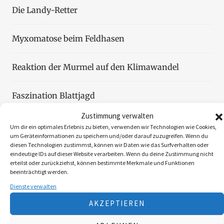
Die Landy-Retter
Myxomatose beim Feldhasen
Reaktion der Murmel auf den Klimawandel
Faszination Blattjagd
Zustimmung verwalten
Wildzählung aus der Luft
Um dir ein optimales Erlebnis zu bieten, verwenden wir Technologien wie Cookies,
um Geräteinformationen zu speichern und/oder darauf zuzugreifen. Wenn du
diesen Technologien zustimmst, können wir Daten wie das Surfverhalten oder
eindeutige IDs auf dieser Website verarbeiten. Wenn du deine Zustimmung nicht
erteilst oder zurückziehst, können bestimmte Merkmale und Funktionen
beeinträchtigt werden.
Folgen Sie uns
Dienste verwalten
AKZEPTIEREN