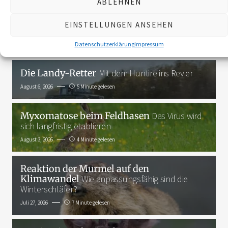
ABLEHNEN
3K
EINSTELLUNGEN ANSEHEN
Das Neueste
Datenschutzerklärung
Impressum
Die Landy-Retter
Mit dem Huntire ins Revier
August 6, 2026
5 Minute gelesen
Myxomatose beim Feldhasen
Das Virus wird
sich langfristig etablieren
August 3, 2026
4 Minute gelesen
Reaktion der Murmel auf den
Klimawandel
Wie anpassungsfähig sind die
Winterschläfer?
Juli 27, 2026
7 Minute gelesen