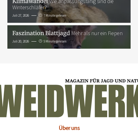
Klimawandel
Wie anpassungsfähig sind die
Winterschläfer?
Juli 27, 2026
7 Minute gelesen
Faszination Blattjagd
Mehr als nur ein Fiepen
Juli 20, 2026
5 Minute gelesen
Über uns