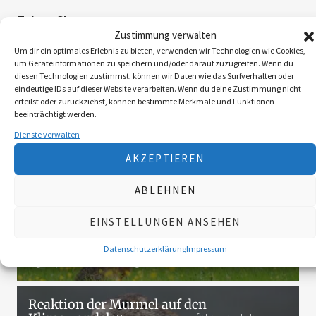
Folgen Sie uns
Zustimmung verwalten
Um dir ein optimales Erlebnis zu bieten, verwenden wir Technologien wie Cookies,
um Geräteinformationen zu speichern und/oder darauf zuzugreifen. Wenn du
diesen Technologien zustimmst, können wir Daten wie das Surfverhalten oder
3K
eindeutige IDs auf dieser Website verarbeiten. Wenn du deine Zustimmung nicht
erteilst oder zurückziehst, können bestimmte Merkmale und Funktionen
beeinträchtigt werden.
Das Neueste
Dienste verwalten
AKZEPTIEREN
Die Landy-Retter
Mit dem Huntire ins Revier
ABLEHNEN
August 6, 2026
5 Minute gelesen
EINSTELLUNGEN ANSEHEN
Myxomatose beim Feldhasen
Das Virus wird
sich langfristig etablieren
Datenschutzerklärung
Impressum
August 3, 2026
4 Minute gelesen
Reaktion der Murmel auf den