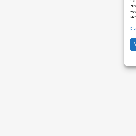
Ger
zus
ver
Mer
Die