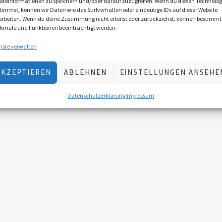
äteinformationen zu speichern und/oder darauf zuzugreifen. Wenn du diesen Technolog
timmst, können wir Daten wie das Surfverhalten oder eindeutige IDs auf dieser Website
arbeiten. Wenn du deine Zustimmung nicht erteilst oder zurückziehst, können bestimmt
kmale und Funktionen beeinträchtigt werden.
nste verwalten
AKZEPTIEREN
ABLEHNEN
EINSTELLUNGEN ANSEHE
Datenschutzerklärung
Impressum