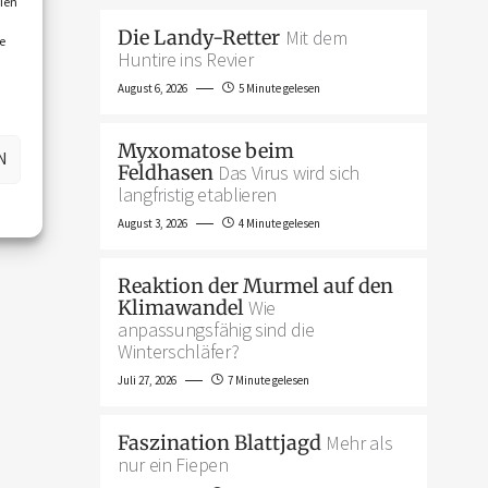
ien
Die Landy-Retter
Mit dem
e
Huntire ins Revier
August 6, 2026
5 Minute gelesen
Myxomatose beim
N
Feldhasen
Das Virus wird sich
langfristig etablieren
August 3, 2026
4 Minute gelesen
Reaktion der Murmel auf den
Klimawandel
Wie
anpassungsfähig sind die
Winterschläfer?
Juli 27, 2026
7 Minute gelesen
Faszination Blattjagd
Mehr als
nur ein Fiepen