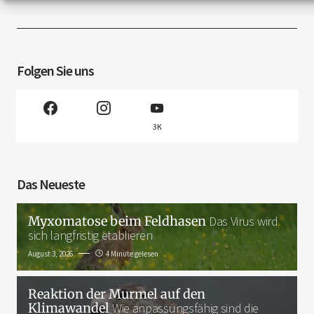
Folgen Sie uns
3K
Das Neueste
Myxomatose beim Feldhasen
Das Virus wird
sich langfristig etablieren
August 3, 2026
4 Minute gelesen
Reaktion der Murmel auf den
Klimawandel
Wie anpassungsfähig sind die