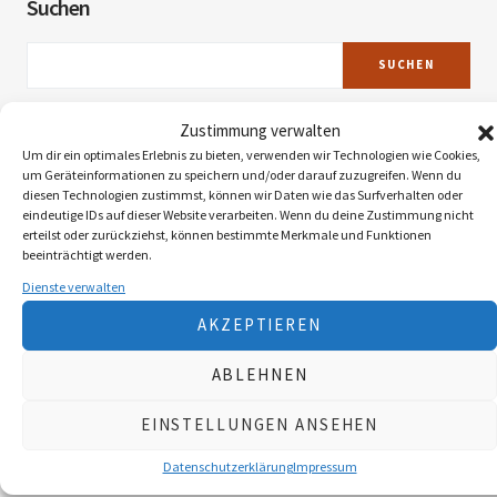
Suchen
SUCHEN
Zustimmung verwalten
Neueste Beiträge
Um dir ein optimales Erlebnis zu bieten, verwenden wir Technologien wie Cookies,
um Geräteinformationen zu speichern und/oder darauf zuzugreifen. Wenn du
diesen Technologien zustimmst, können wir Daten wie das Surfverhalten oder
Myxomatose beim Feldhasen
eindeutige IDs auf dieser Website verarbeiten. Wenn du deine Zustimmung nicht
erteilst oder zurückziehst, können bestimmte Merkmale und Funktionen
beeinträchtigt werden.
Reaktion der Murmel auf den Klimawandel
Dienste verwalten
AKZEPTIEREN
Faszination Blattjagd
ABLEHNEN
Wildzählung aus der Luft
EINSTELLUNGEN ANSEHEN
Wildtiere im Klimastress
Datenschutzerklärung
Impressum