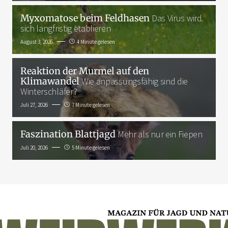
Myxomatose beim Feldhasen
Das Virus wird
sich langfristig etablieren
August 3, 2026
4 Minute gelesen
Reaktion der Murmel auf den
Klimawandel
Wie anpassungsfähig sind die
Winterschläfer?
Juli 27, 2026
7 Minute gelesen
Faszination Blattjagd
Mehr als nur ein Fiepen
Juli 20, 2026
5 Minute gelesen