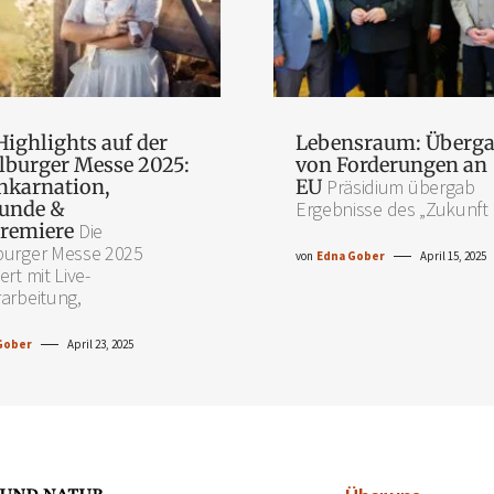
Highlights auf der
Lebensraum: Überg
lburger Messe 2025:
von Forderungen an
nkarnation,
EU
Präsidium übergab
unde &
Ergebnisse des „Zukunft
remiere
Die
burger Messe 2025
von
Edna Gober
April 15, 2025
ert mit Live-
arbeitung,
Gober
April 23, 2025