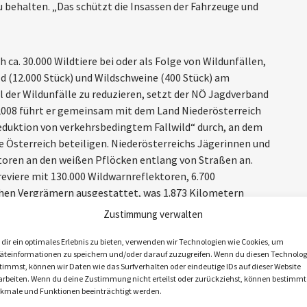
 behalten. „Das schützt die Insassen der Fahrzeuge und
 ca. 30.000 Wildtiere bei oder als Folge von Wildunfällen,
ld (12.000 Stück) und Wildschweine (400 Stück) am
l der Wildunfälle zu reduzieren, setzt der NÖ Jagdverband
2008 führt er gemeinsam mit dem Land Niederösterreich
Reduktion von verkehrsbedingtem Fallwild“ durch, an dem
be Österreich beteiligen. Niederösterreichs Jägerinnen und
toren an den weißen Pflöcken entlang von Straßen an.
reviere mit 130.000 Wildwarnreflektoren, 6.700
hen Vergrämern ausgestattet, was 1.873 Kilometern
-Barcelona entspricht. Die Wildwarngeräte und -
Zustimmung verwalten
kommenden Fahrzeugen vom Queren der Fahrbahn ab.
ger jagdwirtschaftliche und wildökologische Maßnahmen.
dir ein optimales Erlebnis zu bieten, verwenden wir Technologien wie Cookies, um
äteinformationen zu speichern und/oder darauf zuzugreifen. Wenn du diesen Technolog
usätzlich im Rahmen von diversen Partnerschaften für das
timmst, können wir Daten wie das Surfverhalten oder eindeutige IDs auf dieser Website
wusstsein zu schaffen.
arbeiten. Wenn du deine Zustimmung nicht erteilst oder zurückziehst, können bestimmt
kmale und Funktionen beeinträchtigt werden.