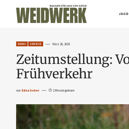
JAGD
NEWS
SERVICE
März 26, 2025
Zeitumstellung: Vo
Frühverkehr
von
Edna Gober
2 Minute gelesen