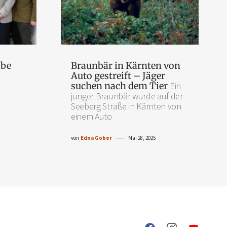
abe
Braunbär in Kärnten von
Auto gestreift – Jäger
suchen nach dem Tier
Ein
junger Braunbär wurde auf der
Seeberg Straße in Kärnten von
einem Auto
von
Edna Gober
Mai 28, 2025