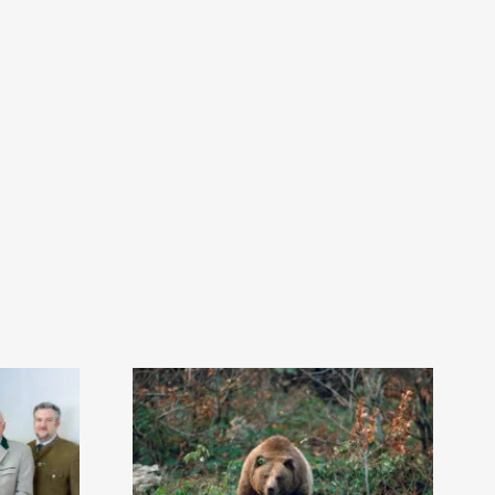
r)
uem Fenster)