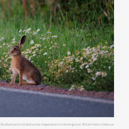
raßenrand mit blühender Vegetation im Hintergrund. © Karl-Heinz Volkmar