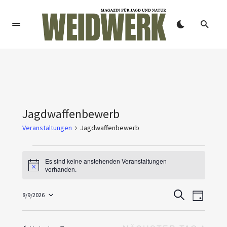
Jagdwaffenbewerb
Veranstaltungen
Jagdwaffenbewerb
Es sind keine anstehenden Veranstaltungen
Hinweis
vorhanden.
V
V
8/9/2026
SUCHE
TAG
Datum
e
e
wählen.