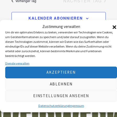
r
NÄCHSTER TAG
r
Vorheriger Tag
a
a
n
KALENDER ABONNIEREN
n
s
Zustimmung verwalten
s
t
Um dir ein optimales Erlebnis zu bieten, verwenden wir Technologien wie Cookies,
um Geräteinformationen zu speichern und/oder darauf zuzugreifen. Wenn du
t
a
diesen Technologien zustimmst, können wir Daten wie das Surfverhalten oder
eindeutige IDs auf dieser Website verarbeiten. Wenn du deine Zustimmung nicht
a
l
erteilst oder zurückziehst, können bestimmte Merkmale und Funktionen
beeinträchtigt werden.
l
t
Dienste verwalten
u
t
AKZEPTIEREN
n
u
g
ABLEHNEN
n
A
g
EINSTELLUNGEN ANSEHEN
n
e
Datenschutzerklärung
Impressum
s
n