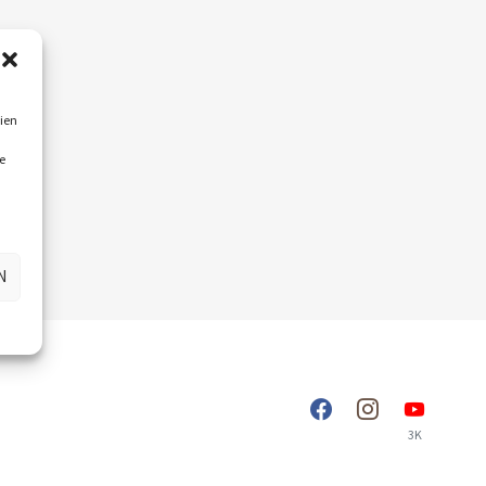
ien
e
N
3K