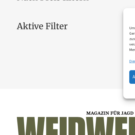
Aktive Filter
Um 
Ger
zus
ver
Mer
Die