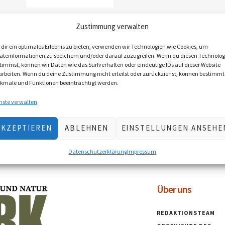
Broschüre:
Zustimmung verwalten
Beobachten & Lernen
€
7,50
inkl. MwSt., zzgl.
dir ein optimales Erlebnis zu bieten, verwenden wir Technologien wie Cookies, um
äteinformationen zu speichern und/oder darauf zuzugreifen. Wenn du diesen Technolog
Versandkosten
timmst, können wir Daten wie das Surfverhalten oder eindeutige IDs auf dieser Website
Lieferzeit: 2–5 Werktage
arbeiten. Wenn du deine Zustimmung nicht erteilst oder zurückziehst, können bestimmt
(Österreich), EU 5–10 Werktage
kmale und Funktionen beeinträchtigt werden.
nste verwalten
IN DEN
WARENKORB
AKZEPTIEREN
ABLEHNEN
EINSTELLUNGEN ANSEHE
Datenschutzerklärung
Impressum
Über uns
REDAKTIONSTEAM