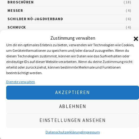
BROSCHÜREN
18
MESSER
4
SCHILDER NÖ-JAGDVERBAND
6
SCHMUCK
4
ZUBEHÖR
20
Zustimmung verwalten
Um dir ein optimales Erlebnis zu bieten, verwenden wir Technologien wie Cookies,
um Geräteinformationen zu speichern und/oder darauf zuzugreifen. Wenn du
diesen Technologien zustimmst, können wir Daten wie das Surfverhalten oder
Nach Preis filtern
eindeutige IDs auf dieser Website verarbeiten. Wenn du deine Zustimmung nicht
erteilst oder zurückziehst, können bestimmte Merkmale und Funktionen
beeinträchtigt werden.
Dienste verwalten
Aktive Filter
AKZEPTIEREN
ABLEHNEN
EINSTELLUNGEN ANSEHEN
Datenschutzerklärung
Impressum