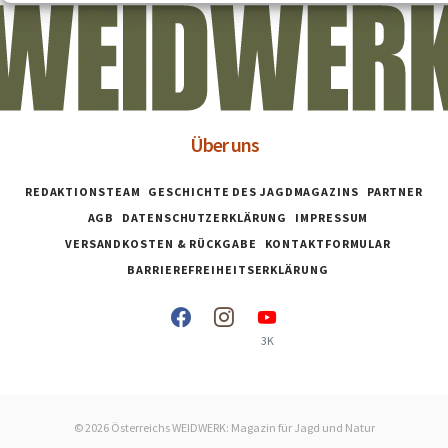
Über uns
REDAKTIONSTEAM
GESCHICHTE DES JAGDMAGAZINS
PARTNER
AGB
DATENSCHUTZERKLÄRUNG
IMPRESSUM
VERSANDKOSTEN & RÜCKGABE
KONTAKTFORMULAR
BARRIEREFREIHEITSERKLÄRUNG
3K
© 2026 Österreichs WEIDWERK: Magazin für Jagd und Natur