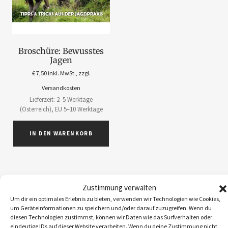
Broschüre: Bewusstes
Jagen
€
7,50
inkl. MwSt., zzgl.
Versandkosten
Lieferzeit: 2–5 Werktage
(Österreich), EU 5–10 Werktage
IN DEN WARENKORB
Zustimmung verwalten
Um dir ein optimales Erlebnis zu bieten, verwenden wir Technologien wie Cookies,
ABOS
1
um Geräteinformationen zu speichern und/oder darauf zuzugreifen. Wenn du
ACCESSOIRES
5
diesen Technologien zustimmst, können wir Daten wie das Surfverhalten oder
eindeutige IDs auf dieser Website verarbeiten. Wenn du deine Zustimmung nicht