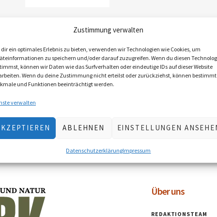
Broschüre:
Zustimmung verwalten
Argumentation &
Dialog
dir ein optimales Erlebnis zu bieten, verwenden wir Technologien wie Cookies, um
€
7,50
inkl. MwSt., zzgl.
äteinformationen zu speichern und/oder darauf zuzugreifen. Wenn du diesen Technolog
timmst, können wir Daten wie das Surfverhalten oder eindeutige IDs auf dieser Website
Versandkosten
arbeiten. Wenn du deine Zustimmung nicht erteilst oder zurückziehst, können bestimmt
Lieferzeit: 2–5 Werktage
kmale und Funktionen beeinträchtigt werden.
(Österreich), EU 5–10 Werktage
nste verwalten
IN DEN
WARENKORB
AKZEPTIEREN
ABLEHNEN
EINSTELLUNGEN ANSEHE
Datenschutzerklärung
Impressum
Über uns
REDAKTIONSTEAM