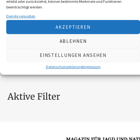
erteilst oder zurückziehst, können bestimmte Merkmale und Funktionen
BROSCHÜREN
18
beeinträchtigt werden.
MESSER
4
Dienste verwalten
SCHILDER NÖ-JAGDVERBAND
6
AKZEPTIEREN
SCHMUCK
4
ZUBEHÖR
20
ABLEHNEN
EINSTELLUNGEN ANSEHEN
Nach Preis filtern
Datenschutzerklärung
Impressum
Aktive Filter