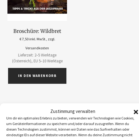
Broschüre: Wildbret
€
7,50
inkl. MwSt., zzgl.
Versandkosten
Lieferzeit: 2–5 Werktage
(Österreich), EU 5–10 Werktage
IN DEN WARENKORB
Zustimmung verwalten
ABOS
1
Um dir ein optimales Erlebnis zu bieten, verwenden wir Technologien wie Cookies,
um Geräteinformationen zu speichern und/oder darauf zuzugreifen. Wenn du
ACCESSOIRES
5
diesen Technologien zustimmst, können wir Daten wie das Surfverhalten oder
BEKLEIDUNG
10
eindeutige IDs auf dieser Website verarbeiten. Wenn du deine Zustimmung nicht