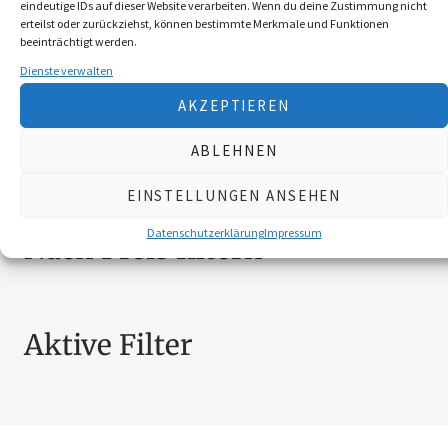
eindeutige IDs auf dieser Website verarbeiten. Wenn du deine Zustimmung nicht
BEKLEIDUNG
10
erteilst oder zurückziehst, können bestimmte Merkmale und Funktionen
beeinträchtigt werden.
BROSCHÜREN
18
Dienste verwalten
MESSER
4
SCHILDER NÖ-JAGDVERBAND
6
AKZEPTIEREN
SCHMUCK
4
ABLEHNEN
ZUBEHÖR
20
EINSTELLUNGEN ANSEHEN
Datenschutzerklärung
Impressum
Nach Preis filtern
Aktive Filter