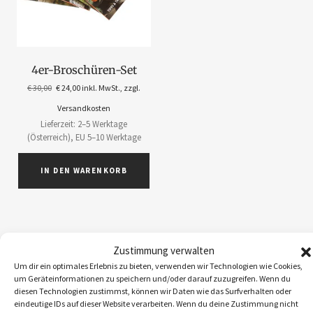
4er-Broschüren-Set
€
30,00
€
24,00
inkl. MwSt., zzgl.
Versandkosten
Lieferzeit: 2–5 Werktage
(Österreich), EU 5–10 Werktage
IN DEN WARENKORB
Zustimmung verwalten
ABOS
1
Um dir ein optimales Erlebnis zu bieten, verwenden wir Technologien wie Cookies,
um Geräteinformationen zu speichern und/oder darauf zuzugreifen. Wenn du
ACCESSOIRES
5
diesen Technologien zustimmst, können wir Daten wie das Surfverhalten oder
BEKLEIDUNG
10
eindeutige IDs auf dieser Website verarbeiten. Wenn du deine Zustimmung nicht