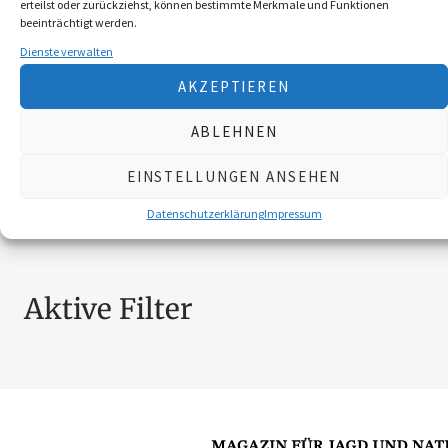
erteilst oder zurückziehst, können bestimmte Merkmale und Funktionen
BROSCHÜREN
18
beeinträchtigt werden.
MESSER
4
Dienste verwalten
SCHILDER NÖ-JAGDVERBAND
6
AKZEPTIEREN
SCHMUCK
4
ZUBEHÖR
20
ABLEHNEN
EINSTELLUNGEN ANSEHEN
Nach Preis filtern
Datenschutzerklärung
Impressum
Aktive Filter