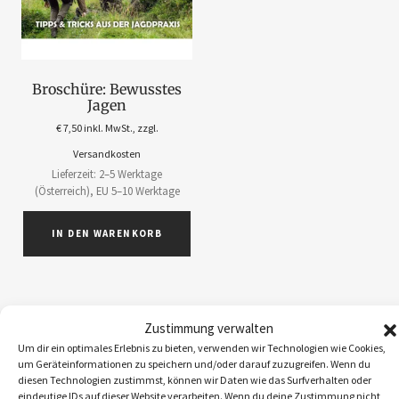
Broschüre: Bewusstes
Jagen
€
7,50
inkl. MwSt., zzgl.
Versandkosten
Lieferzeit: 2–5 Werktage
(Österreich), EU 5–10 Werktage
IN DEN WARENKORB
Zustimmung verwalten
Um dir ein optimales Erlebnis zu bieten, verwenden wir Technologien wie Cookies,
ABOS
1
um Geräteinformationen zu speichern und/oder darauf zuzugreifen. Wenn du
ACCESSOIRES
5
diesen Technologien zustimmst, können wir Daten wie das Surfverhalten oder
eindeutige IDs auf dieser Website verarbeiten. Wenn du deine Zustimmung nicht