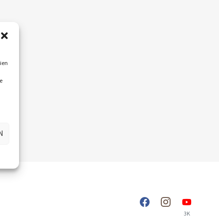
ien
e
N
3K