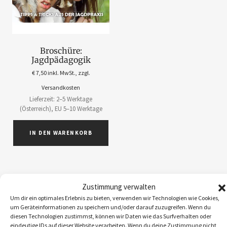
Broschüre:
Jagdpädagogik
€
7,50
inkl. MwSt., zzgl.
Versandkosten
Lieferzeit: 2–5 Werktage
(Österreich), EU 5–10 Werktage
IN DEN WARENKORB
Zustimmung verwalten
Um dir ein optimales Erlebnis zu bieten, verwenden wir Technologien wie Cookies,
ABOS
1
um Geräteinformationen zu speichern und/oder darauf zuzugreifen. Wenn du
ACCESSOIRES
5
diesen Technologien zustimmst, können wir Daten wie das Surfverhalten oder
eindeutige IDs auf dieser Website verarbeiten. Wenn du deine Zustimmung nicht