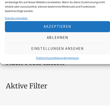
eindeutige IDs auf dieser Website verarbeiten. Wenn du deine Zustimmung nicht
BEKLEIDUNG
10
erteilst oder zurückziehst, können bestimmte Merkmale und Funktionen
beeinträchtigt werden.
BROSCHÜREN
18
Dienste verwalten
MESSER
4
AKZEPTIEREN
SCHILDER NÖ-JAGDVERBAND
6
SCHMUCK
4
ABLEHNEN
ZUBEHÖR
20
EINSTELLUNGEN ANSEHEN
Datenschutzerklärung
Impressum
Nach Preis filtern
Aktive Filter