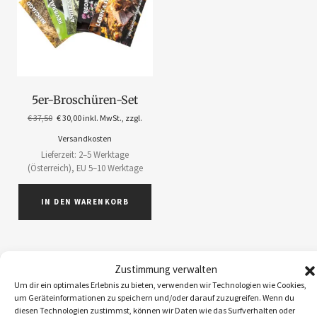
5er-Broschüren-Set
€
37,50
€
30,00
inkl. MwSt., zzgl.
Versandkosten
Lieferzeit: 2–5 Werktage
(Österreich), EU 5–10 Werktage
IN DEN WARENKORB
Zustimmung verwalten
Um dir ein optimales Erlebnis zu bieten, verwenden wir Technologien wie Cookies,
ABOS
1
um Geräteinformationen zu speichern und/oder darauf zuzugreifen. Wenn du
diesen Technologien zustimmst, können wir Daten wie das Surfverhalten oder
ACCESSOIRES
5