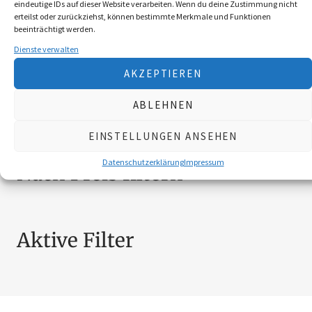
eindeutige IDs auf dieser Website verarbeiten. Wenn du deine Zustimmung nicht
BEKLEIDUNG
10
erteilst oder zurückziehst, können bestimmte Merkmale und Funktionen
beeinträchtigt werden.
BROSCHÜREN
18
Dienste verwalten
MESSER
4
SCHILDER NÖ-JAGDVERBAND
6
AKZEPTIEREN
SCHMUCK
4
ABLEHNEN
ZUBEHÖR
20
EINSTELLUNGEN ANSEHEN
Datenschutzerklärung
Impressum
Nach Preis filtern
Aktive Filter