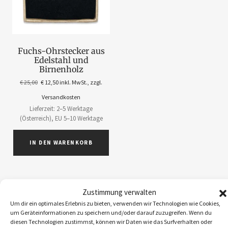
Fuchs-Ohrstecker aus
Edelstahl und
Birnenholz
€
25,00
€
12,50
inkl. MwSt., zzgl.
Versandkosten
Lieferzeit: 2–5 Werktage
(Österreich), EU 5–10 Werktage
IN DEN WARENKORB
Zustimmung verwalten
Um dir ein optimales Erlebnis zu bieten, verwenden wir Technologien wie Cookies,
ABOS
1
um Geräteinformationen zu speichern und/oder darauf zuzugreifen. Wenn du
diesen Technologien zustimmst, können wir Daten wie das Surfverhalten oder
ACCESSOIRES
5