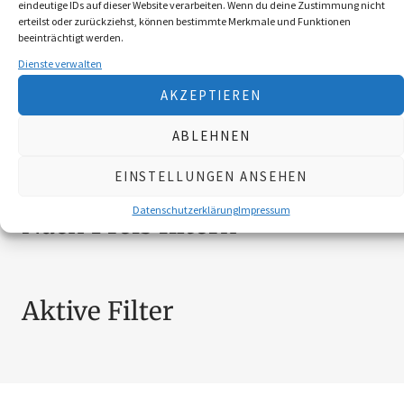
eindeutige IDs auf dieser Website verarbeiten. Wenn du deine Zustimmung nicht
BEKLEIDUNG
10
erteilst oder zurückziehst, können bestimmte Merkmale und Funktionen
beeinträchtigt werden.
BROSCHÜREN
18
Dienste verwalten
MESSER
4
SCHILDER NÖ-JAGDVERBAND
6
AKZEPTIEREN
SCHMUCK
4
ABLEHNEN
ZUBEHÖR
20
EINSTELLUNGEN ANSEHEN
Datenschutzerklärung
Impressum
Nach Preis filtern
Aktive Filter