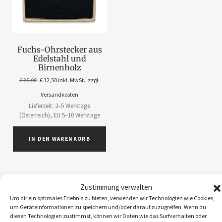
Fuchs-Ohrstecker aus
Edelstahl und
Birnenholz
€
25,00
€
12,50
inkl. MwSt., zzgl.
Versandkosten
Lieferzeit: 2–5 Werktage
(Österreich), EU 5–10 Werktage
IN DEN WARENKORB
Zustimmung verwalten
Um dir ein optimales Erlebnis zu bieten, verwenden wir Technologien wie Cookies,
ABOS
1
um Geräteinformationen zu speichern und/oder darauf zuzugreifen. Wenn du
diesen Technologien zustimmst, können wir Daten wie das Surfverhalten oder
ACCESSOIRES
5