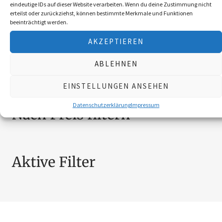
BEKLEIDUNG
10
eindeutige IDs auf dieser Website verarbeiten. Wenn du deine Zustimmung nicht
erteilst oder zurückziehst, können bestimmte Merkmale und Funktionen
BROSCHÜREN
18
beeinträchtigt werden.
MESSER
4
AKZEPTIEREN
SCHILDER NÖ-JAGDVERBAND
6
SCHMUCK
4
ABLEHNEN
ZUBEHÖR
20
EINSTELLUNGEN ANSEHEN
Datenschutzerklärung
Impressum
Nach Preis filtern
Aktive Filter