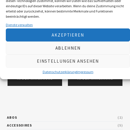
diesen Technologien zustimmst, können wir Daten wie das Surfverhalten oder
eindeutige IDs auf dieser Website verarbeiten. Wenn du deine Zustimmung nicht
erteilst oder zurückziehst, können bestimmte Merkmale und Funktionen
beeinträchtigt werden.
Dienste verwalten
AKZEPTIEREN
Broschüre: Waldrehe
Broschüre: Wildbret
€
7,50
inkl. MwSt., zzgl.
€
7,50
inkl. MwSt., zzgl.
ABLEHNEN
Versandkosten
Versandkosten
Lieferzeit: 2–5 Werktage
Lieferzeit: 2–5 Werktage
EINSTELLUNGEN ANSEHEN
(Österreich), EU 5–10 Werktage
(Österreich), EU 5–10 Werktage
Datenschutzerklärung
Impressum
IN DEN WARENKORB
IN DEN WARENKORB
ABOS
1
ACCESSOIRES
5