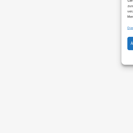
Ger
zus
ver
Mer
Die