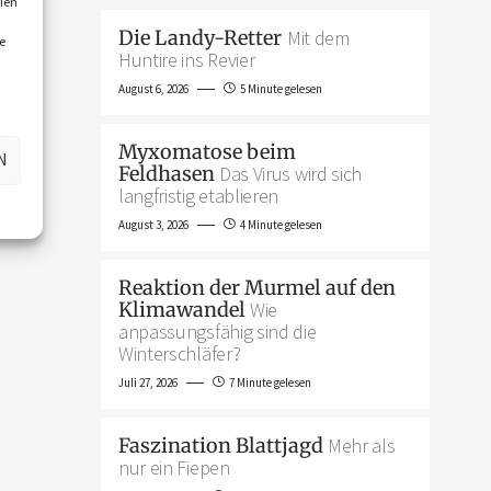
ien
Die Landy-Retter
Mit dem
e
Huntire ins Revier
August 6, 2026
5 Minute gelesen
Myxomatose beim
N
Feldhasen
Das Virus wird sich
langfristig etablieren
August 3, 2026
4 Minute gelesen
Reaktion der Murmel auf den
Klimawandel
Wie
anpassungsfähig sind die
Winterschläfer?
Juli 27, 2026
7 Minute gelesen
Faszination Blattjagd
Mehr als
nur ein Fiepen