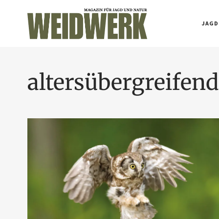
JAGD
altersübergreifen