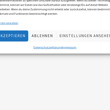
äteinformationen zu speichern und/oder darauf zuzugreifen. Wenn du diesen Technolog
timmst, können wir Daten wie das Surfverhalten oder eindeutige IDs auf dieser Website
arbeiten. Wenn du deine Zustimmung nicht erteilst oder zurückziehst, können bestimmt
kmale und Funktionen beeinträchtigt werden.
nste verwalten
AKZEPTIEREN
ABLEHNEN
EINSTELLUNGEN ANSEHE
Datenschutzerklärung
Impressum